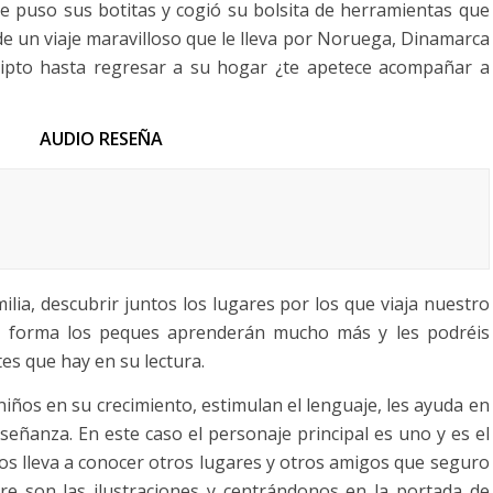
 se puso sus botitas y cogió su bolsita de herramientas que
e un viaje maravilloso que le lleva por Noruega, Dinamarca
ipto hasta regresar a su hogar ¿te apetece acompañar a
SEÑA
ilia, descubrir juntos los lugares por los que viaja nuestro
ta forma los peques aprenderán mucho más y les podréis
tes que hay en su lectura.
iños en su crecimiento, estimulan el lenguaje, les ayuda en
eñanza. En este caso el personaje principal es uno y es el
 nos lleva a conocer otros lugares y otros amigos que seguro
re son las ilustraciones y centrándonos en la portada de