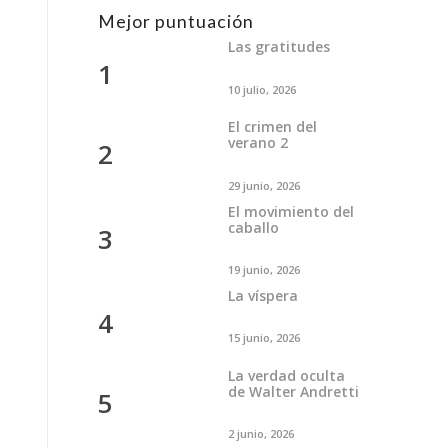
Mejor puntuación
Las gratitudes
1
10 julio, 2026
El crimen del
verano 2
2
29 junio, 2026
El movimiento del
caballo
3
19 junio, 2026
La víspera
4
15 junio, 2026
La verdad oculta
de Walter Andretti
5
2 junio, 2026