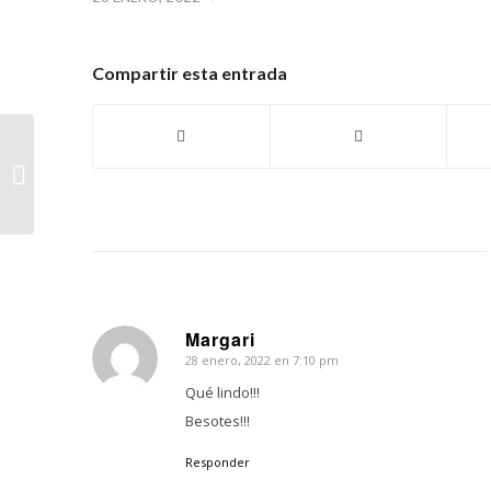
Compartir esta entrada
Las mafiosas
Margari
28 enero, 2022 en 7:10 pm
Dice:
Qué lindo!!!
Besotes!!!
Responder