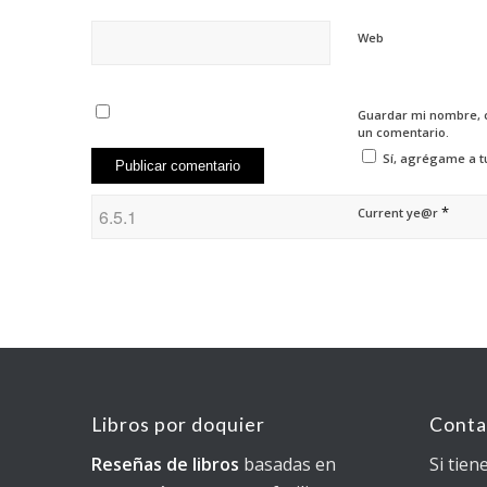
Web
Guardar mi nombre, c
un comentario.
Sí, agrégame a tu
*
Current ye@r
Libros por doquier
Conta
Reseñas de libros
basadas en
Si tien