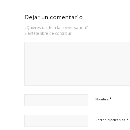
Dejar un comentario
¿Quieres unirte a la conversación?
Siéntete libre de contribuir
*
Nombre
*
Correo electrónico