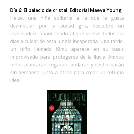
Día 6: El palacio de cristal.
Editorial Maeva Young.
Haize, una niña solitaria a la que le gusta
deambular por la ciudad gris, descubre un
invernadero abandonado al que vuelve todos los
días a cuidar de esta jungla inesperada. Una tarde,
un niño llamado Kimu aparece en su oasis
improvisado para protegerse de la lluvia. Ambos
niños plantarán, regarán, podarán y desherbarán
sin descanso junto a otros para crear un refugio
ideal.