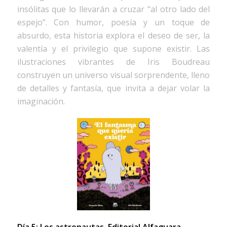
insólitas que lo llevarán a cruzar “al otro lado del
espejo”. Con humor, poesía y un toque de
absurdo, esta historia explora el deseo de ser, la
valentía y el privilegio que supone existir. Las
ilustraciones vibrantes de Iris Boudreau
construyen un universo visual sorprendente, lleno
de detalles y fantasía, que invita a dejar volar la
imaginación.
Día 5: Los astronautas.
Editorial Alfaguara.