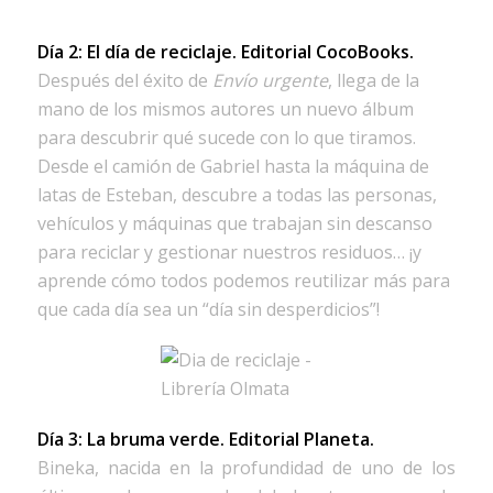
Día 2: El día de reciclaje.
Editorial CocoBooks
.
Después del éxito de
Envío urgente
, llega de la
mano de los mismos autores un nuevo álbum
para descubrir qué sucede con lo que tiramos.
Desde el camión de Gabriel hasta la máquina de
latas de Esteban, descubre a todas las personas,
vehículos y máquinas que trabajan sin descanso
para reciclar y gestionar nuestros residuos… ¡y
aprende cómo todos podemos reutilizar más para
que cada día sea un “día sin desperdicios”!
Día 3: La bruma verde.
Editorial Planeta.
Bineka, nacida en la profundidad de uno de los