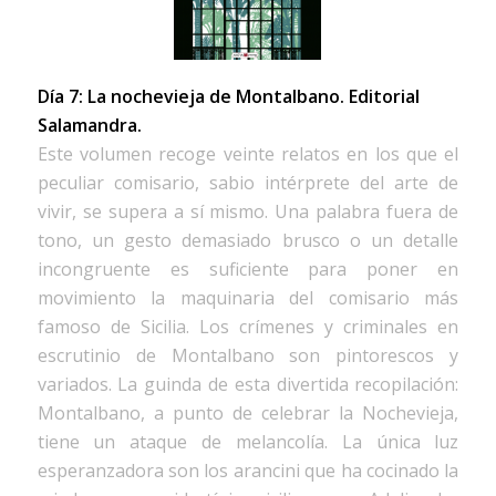
Día 7: La nochevieja de Montalbano.
Editorial
Salamandra.
Este volumen recoge veinte relatos en los que el
peculiar comisario, sabio intérprete del arte de
vivir, se supera a sí mismo. Una palabra fuera de
tono, un gesto demasiado brusco o un detalle
incongruente es suficiente para poner en
movimiento la maquinaria del comisario más
famoso de Sicilia. Los crímenes y criminales en
escrutinio de Montalbano son pintorescos y
variados. La guinda de esta divertida recopilación:
Montalbano, a punto de celebrar la Nochevieja,
tiene un ataque de melancolía. La única luz
esperanzadora son los arancini que ha cocinado la