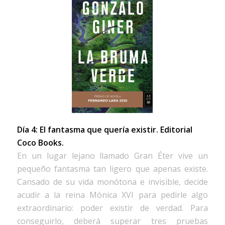
Día 4: El fantasma que quería existir.
Editorial
Coco Books.
En un lugar lejano llamado Gran Éter vive un
pequeño fantasma tan ligero que apenas existe.
Cansado de su vida monótona e invisible, decide
acudir a la reina Mónica XVI para pedirle algo
extraordinario: poder existir de verdad. Para
conseguirlo, deberá superar tres pruebas