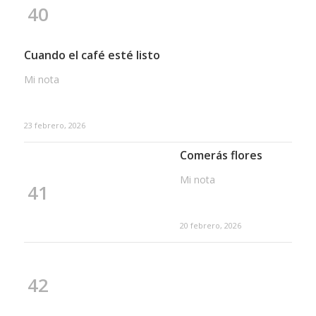
40
Cuando el café esté listo
Mi nota
23 febrero, 2026
Comerás flores
Mi nota
41
20 febrero, 2026
42