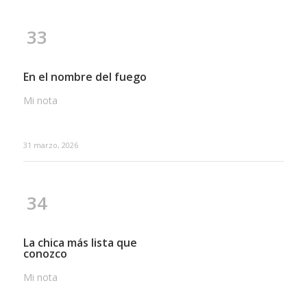
33
En el nombre del fuego
Mi nota
31 marzo, 2026
34
La chica más lista que
conozco
Mi nota