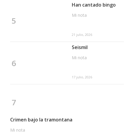
Han cantado bingo
Mi nota
5
21 julio, 2026
Seismil
Mi nota
6
17 julio, 2026
7
Crimen bajo la tramontana
Mi nota