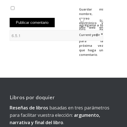
Guardar mi
nombre,
correo
Sí,
electrónico y
agrégame a tu
sitio web en
lista de
este
correos.
*
Current ye@r
navegador
para la
próxima vez
que haga un
comentario.
Libros por doquier
Reseñas de libros
basadas en tres parámetros
para facilitar vuestra elección:
argumento,
narrativa y final del libro
.