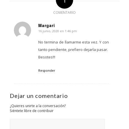
COMENTARIO
Margari
16 junio, 2020 en 1:46 pm
Dice:
No termina de llamarme esta vez. Y con
tanto pendiente, prefiero dejarla pasar.
Besotes!!!
Responder
Dejar un comentario
¿Quieres unirte a la conversación?
Siéntete libre de contribuir