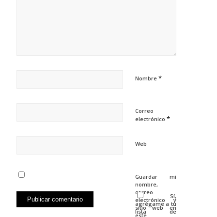
*
Nombre
Correo
*
electrónico
Web
Guardar mi
nombre,
correo
Sí,
electrónico y
agrégame a tu
sitio web en
lista de
este