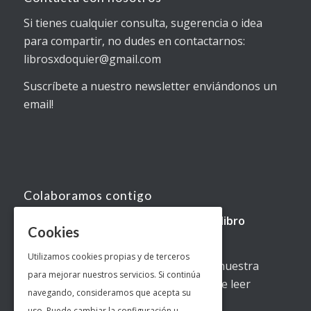
Si tienes cualquier consulta, sugerencia o idea
para compartir, no dudes en contactarnos:
librosxdoquier@gmail.com
Suscríbete a nuestro newsletter enviándonos un
email!
Colaboramos contigo
Si eres
autor
y quieres que leamos tu
libro
Cookies
contacta con nosotros.
Utilizamos cookies propias y de terceros
Si eres
editorial
y quieres contar con nuestra
para mejorar nuestros servicios. Si continúa
colaboración estaremos encantados de leer
navegando, consideramos que acepta su
vuestras
publicaciones
.
uso. Puede cambiar la configuración u