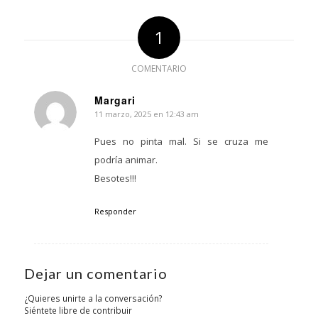
1
COMENTARIO
Margari
11 marzo, 2025 en 12:43 am
Dice:
Pues no pinta mal. Si se cruza me
podría animar.
Besotes!!!
Responder
Dejar un comentario
¿Quieres unirte a la conversación?
Siéntete libre de contribuir