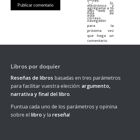
correo
Sí,
electrónico y
agrégame a tu
sitio web en
lista de
este
correos.
navegador
para la
próxima vez
que haga un
comentario.
Libros por doquier
Reseñas de libros
basadas en tres parámetros
para facilitar vuestra elección:
argumento,
narrativa y final del libro
.
Puntua cada uno de los parámetros y opinina
sobre el
libro
y la
reseña
!