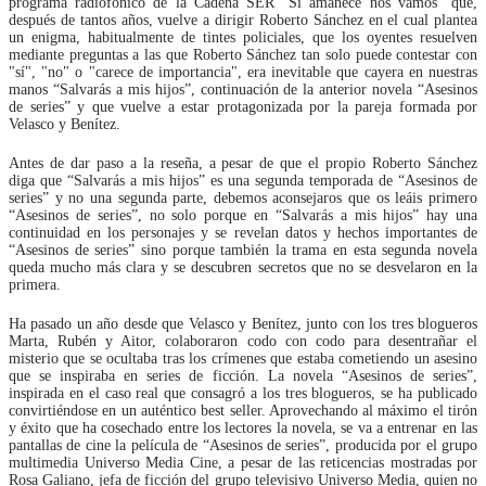
programa radiofónico de la Cadena SER “Si amanece nos vamos” que,
después de tantos años, vuelve a dirigir Roberto Sánchez en el cual plantea
un enigma, habitualmente de tintes policiales, que los oyentes resuelven
mediante preguntas a las que Roberto Sánchez tan solo puede contestar con
"sí", "no" o "carece de importancia", era inevitable que cayera en nuestras
manos “Salvarás a mis hijos”, continuación de la anterior novela “Asesinos
de series” y que vuelve a estar protagonizada por la pareja formada por
Velasco y Benítez.
Antes de dar paso a la reseña, a pesar de que el propio Roberto Sánchez
diga que “Salvarás a mis hijos” es una segunda temporada de “Asesinos de
series” y no una segunda parte, debemos aconsejaros que os leáis primero
“Asesinos de series”, no solo porque en “Salvarás a mis hijos” hay una
continuidad en los personajes y se revelan datos y hechos importantes de
“Asesinos de series” sino porque también la trama en esta segunda novela
queda mucho más clara y se descubren secretos que no se desvelaron en la
primera.
Ha pasado un año desde que Velasco y Benítez, junto con los tres blogueros
Marta, Rubén y Aitor, colaboraron codo con codo para desentrañar el
misterio que se ocultaba tras los crímenes que estaba cometiendo un asesino
que se inspiraba en series de ficción. La novela “Asesinos de series”,
inspirada en el caso real que consagró a los tres blogueros, se ha publicado
convirtiéndose en un auténtico best seller. Aprovechando al máximo el tirón
y éxito que ha cosechado entre los lectores la novela, se va a entrenar en las
pantallas de cine la película de “Asesinos de series”, producida por el grupo
multimedia Universo Media Cine, a pesar de las reticencias mostradas por
Rosa Galiano, jefa de ficción del grupo televisivo Universo Media, quien no