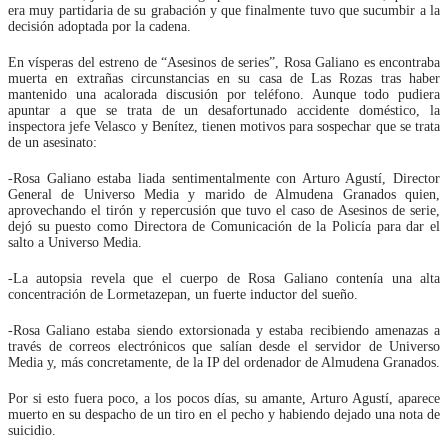
era muy partidaria de su grabación y que finalmente tuvo que sucumbir a la
decisión adoptada por la cadena.
En vísperas del estreno de “Asesinos de series”, Rosa Galiano es encontraba
muerta en extrañas circunstancias en su casa de Las Rozas tras haber
mantenido una acalorada discusión por teléfono. Aunque todo pudiera
apuntar a que se trata de un desafortunado accidente doméstico, la
inspectora jefe Velasco y Benítez, tienen motivos para sospechar que se trata
de un asesinato:
-Rosa Galiano estaba liada sentimentalmente con Arturo Agustí, Director
General de Universo Media y marido de Almudena Granados quien,
aprovechando el tirón y repercusión que tuvo el caso de Asesinos de serie,
dejó su puesto como Directora de Comunicación de la Policía para dar el
salto a Universo Media.
-La autopsia revela que el cuerpo de Rosa Galiano contenía una alta
concentración de Lormetazepan, un fuerte inductor del sueño.
-Rosa Galiano estaba siendo extorsionada y estaba recibiendo amenazas a
través de correos electrónicos que salían desde el servidor de Universo
Media y, más concretamente, de la IP del ordenador de Almudena Granados.
Por si esto fuera poco, a los pocos días, su amante, Arturo Agustí, aparece
muerto en su despacho de un tiro en el pecho y habiendo dejado una nota de
suicidio.