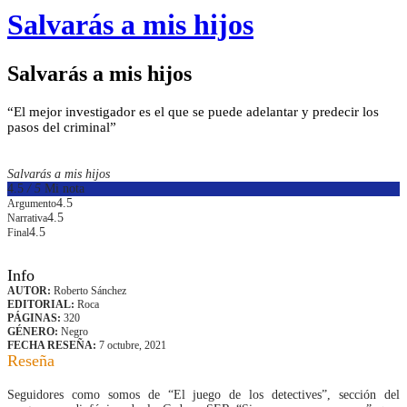
Salvarás a mis hijos
Salvarás a mis hijos
“El mejor investigador es el que se puede adelantar y predecir los
pasos del criminal”
Salvarás a mis hijos
4.5
/ 5
Mi nota
4.5
Argumento
4.5
Narrativa
4.5
Final
Info
AUTOR:
Roberto Sánchez
EDITORIAL:
Roca
PÁGINAS:
320
GÉNERO:
Negro
FECHA RESEÑA:
7 octubre, 2021
Reseña
Seguidores como somos de “El juego de los detectives”, sección del