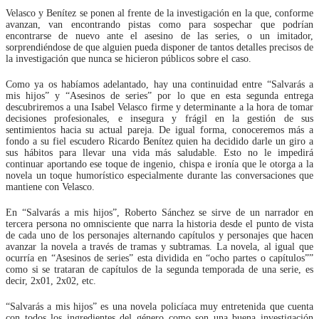
Velasco y Benítez se ponen al frente de la investigación en la que, conforme
avanzan, van encontrando pistas como para sospechar que podrían
encontrarse de nuevo ante el asesino de las series, o un imitador,
sorprendiéndose de que alguien pueda disponer de tantos detalles precisos de
la investigación que nunca se hicieron públicos sobre el caso.
Como ya os habíamos adelantado, hay una continuidad entre “Salvarás a
mis hijos” y “Asesinos de series” por lo que en esta segunda entrega
descubriremos a una Isabel Velasco firme y determinante a la hora de tomar
decisiones profesionales, e insegura y frágil en la gestión de sus
sentimientos hacia su actual pareja. De igual forma, conoceremos más a
fondo a su fiel escudero Ricardo Benítez quien ha decidido darle un giro a
sus hábitos para llevar una vida más saludable. Esto no le impedirá
continuar aportando ese toque de ingenio, chispa e ironía que le otorga a la
novela un toque humorístico especialmente durante las conversaciones que
mantiene con Velasco.
En “Salvarás a mis hijos”, Roberto Sánchez se sirve de un narrador en
tercera persona no omnisciente que narra la historia desde el punto de vista
de cada uno de los personajes alternando capítulos y personajes que hacen
avanzar la novela a través de tramas y subtramas. La novela, al igual que
ocurría en “Asesinos de series” esta dividida en “ocho partes o capítulos””
como si se trataran de capítulos de la segunda temporada de una serie, es
decir, 2x01, 2x02, etc.
“Salvarás a mis hijos” es una novela policíaca muy entretenida que cuenta
con todos los ingredientes del género como son una buena investigación